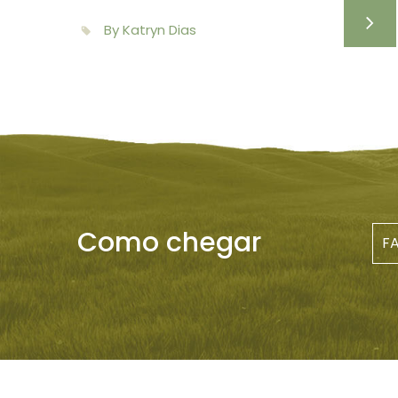
By Katryn Dias
Como chegar
F