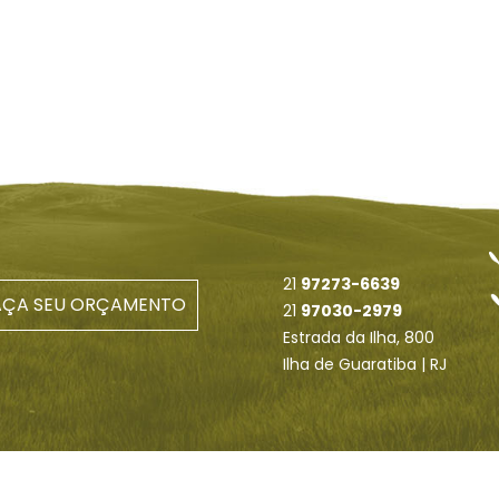
21
97273-6639
AÇA SEU ORÇAMENTO
21
97030-2979
Estrada da Ilha, 800
Ilha de Guaratiba | RJ