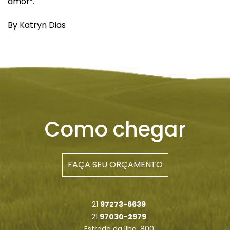
amor”.
By Katryn Dias
Como chegar
FAÇA SEU ORÇAMENTO
21
97273-6639
21
97030-2979
Estrada da Ilha, 800