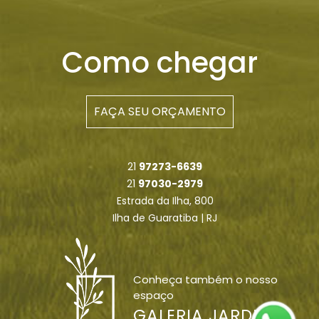
Como chegar
FAÇA SEU ORÇAMENTO
21
97273-6639
21
97030-2979
Estrada da Ilha, 800
Ilha de Guaratiba | RJ
Conheça também o nosso
espaço
GALERIA JARDIM