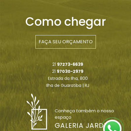
Como chegar
FAÇA SEU ORÇAMENTO
21
97273-6639
21
97030-2979
Estrada da Ilha, 800
Ilha de Guaratiba | RJ
Conheça também o nosso
espaço
GALERIA JARDIM