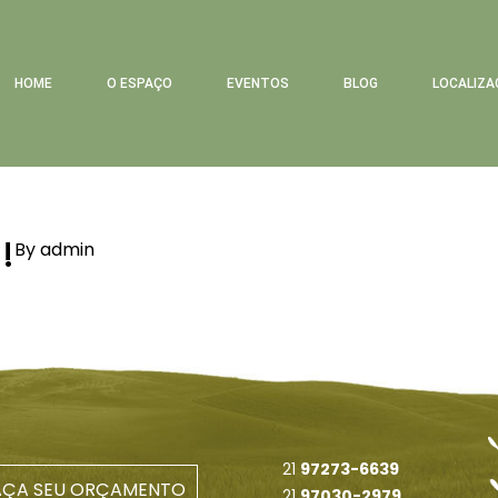
HOME
O ESPAÇO
EVENTOS
BLOG
LOCALIZA
!
By admin
21
97273-6639
AÇA SEU ORÇAMENTO
21
97030-2979