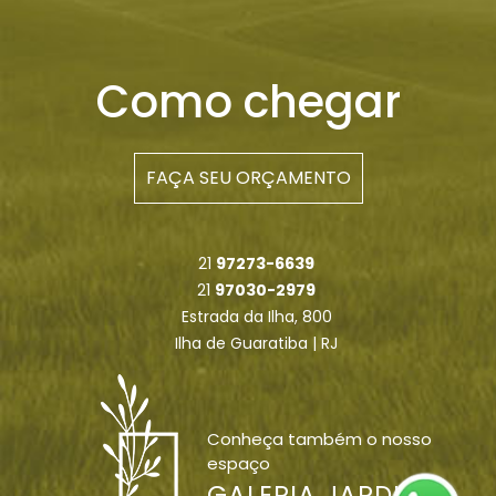
Como chegar
FAÇA SEU ORÇAMENTO
21
97273-6639
21
97030-2979
Estrada da Ilha, 800
Ilha de Guaratiba | RJ
Conheça também o nosso
espaço
GALERIA JARDIM